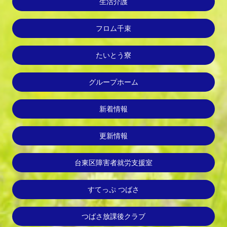
生活介護
フロム千束
たいとう寮
グループホーム
新着情報
更新情報
台東区障害者就労支援室
すてっぷ つばさ
つばさ放課後クラブ