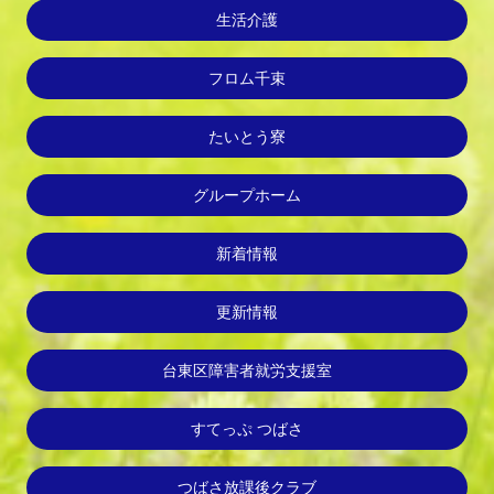
生活介護
フロム千束
たいとう寮
グループホーム
新着情報
更新情報
台東区障害者就労支援室
すてっぷ つばさ
つばさ放課後クラブ