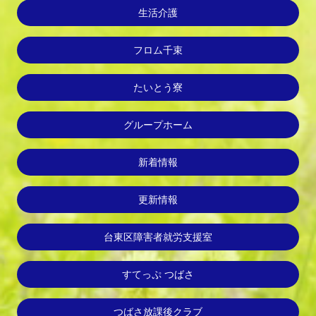
生活介護
フロム千束
たいとう寮
グループホーム
新着情報
更新情報
台東区障害者就労支援室
すてっぷ つばさ
つばさ放課後クラブ